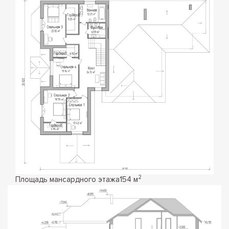
2
Площадь мансардного этажа
154 м