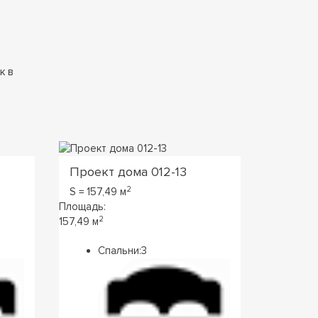
к в
Проект дома 012-13
Проект
2
S = 157,49 м
S = 154,7
Площадь:
Площадь:
2
2
157,49 м
154,77 м
Спальни:
3
Сп