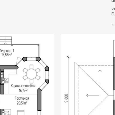
Ц
от
О
с