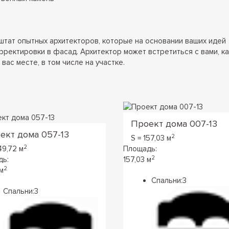
штат опытных архитекторов, которые на основании ваших идей
рректировки в фасад. Архитектор может встретиться с вами, ка
вас месте, в том числе на участке.
Проект дома 007-13
ект дома 057-13
2
S = 157,03 м
2
49,72 м
Площадь:
2
дь:
157,03 м
2
м
Спальни:
3
Спальни:
3