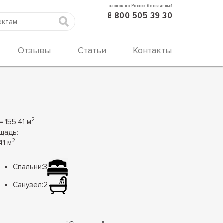
звонок по России бесплатный
8 800 505 39 30
Отзывы
Статьи
Контакты
2
= 155,41 м
щадь:
2
41 м
Спальни:
3
Санузел:
2