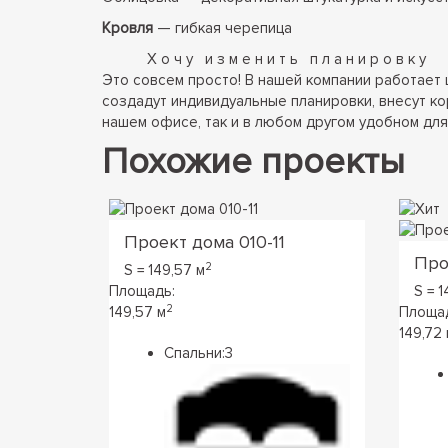
Кровля
— гибкая черепица
Хочу изменить планировку
Это совсем просто! В нашей компании работает 
создадут индивидуальные планировки, внесут ко
нашем офисе, так и в любом другом удобном для 
Похожие проекты
Проект дома 010-11
Про
2
S = 149,57 м
Площадь:
S = 1
2
149,57 м
Площа
149,72 
Спальни:
3