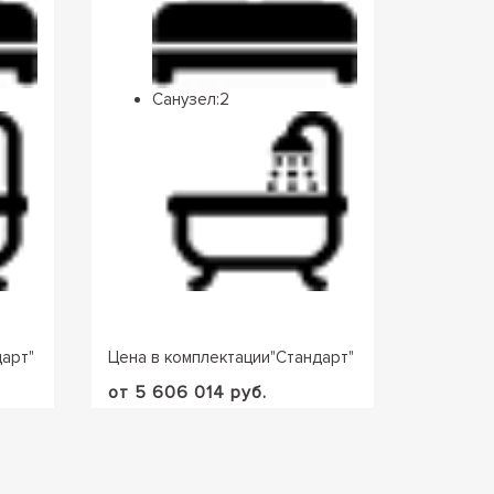
Санузел:
2
Са
дарт
"
Цена в комплектации
"
Стандарт
"
Цена в 
от 5 606 014 руб.
от 5 50