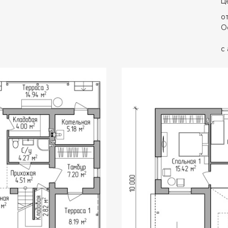
Ц
о
О
с