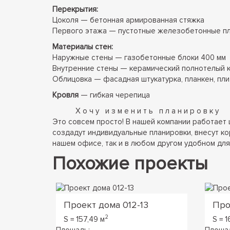
Перекрытия:
Цоколя — бетонная армированная стяжка
Первого этажа — пустотные железобетонные п
Материалы стен:
Наружные стены — газобетонные блоки 400 мм
Внутренние стены — керамический полнотелый к
Облицовка — фасадная штукатурка, планкен, пли
Кровля
— гибкая черепица
Хочу изменить планировку
Это совсем просто! В нашей компании работает 
создадут индивидуальные планировки, внесут ко
нашем офисе, так и в любом другом удобном для 
Похожие проекты
Проект дома 012-13
Про
2
S = 157,49 м
S = 1
Площадь:
Площа