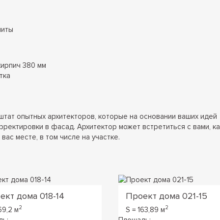
литы
ирпич 380 мм
тка
штат опытных архитекторов, которые на основании ваших идей
рректировки в фасад. Архитектор может встретиться с вами, ка
вас месте, в том числе на участке.
ект дома 018-14
Проект дома 021-15
2
2
69,2 м
S = 163,89 м
дь:
Площадь: