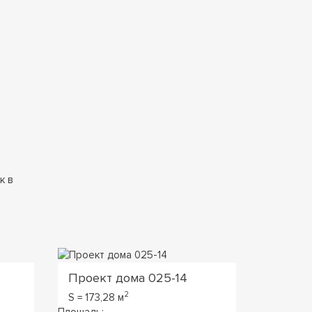
к в
Проект дома 025-14
Проект
2
S = 173,28 м
S = 167,4
Площадь:
Площадь: