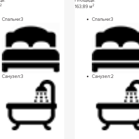
2
2
163,89 м
Спальни:
3
Спальни:
3
Санузел:
3
Санузел:
2