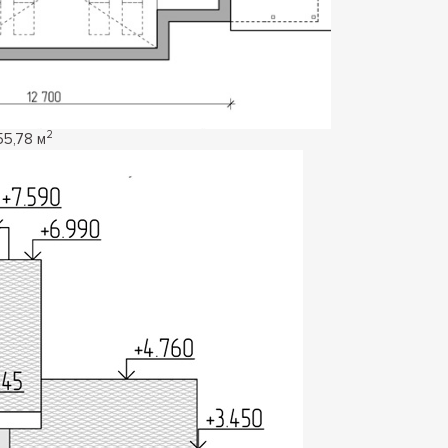
2
55,78 м