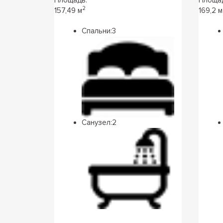
2
157,49 м
169,2 м
Спальни:
3
Санузел:
2