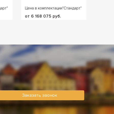
дарт
"
Цена в комплектации
"
Стандарт
"
Цена в 
от 6 168 075 руб.
от 5 96